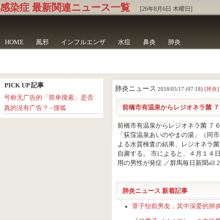
感染症 最新関連ニュース一覧
[26年8月6日 木曜日]
HOME
風邪
インフルエンザ
水痘
鼻炎
肺炎
PICK UP 記事
肺炎ニュース
2018/05/17 (07:18) [
肺炎
]
号称无广告的「简单搜索」是否
前橋市有温泉からレジオネラ菌 ７
真的没有广告？ - 搜狐
前橋市有温泉からレジオネラ菌 ７
「荻窪温泉あいのやまの湯」（同市
よる水質検査の結果、レジオネラ菌
自粛する。 市によると、４月１４日に
用の男性が発症 ／群馬毎日新聞all 2 news 
肺炎ニュース 新着記事
章子怡前男友，其中深爱的肺炎离