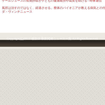
ケールジュースの長期摂取が子どもの健康維持や成長を助ける - 時事通信
風邪は治すのではなく、経過させる。整体のパイオニアが教える病気との付き
ダ・ヴィンチニュース
Copyright
(C)
2012 感染症 最新関連ニュース一覧 All Rights Reserved.