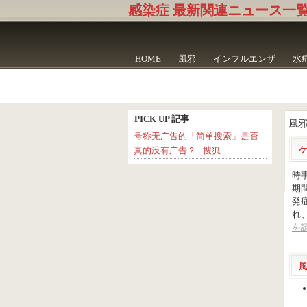
感染症 最新関連ニュース一
HOME
風邪
インフルエンザ
水
PICK UP 記事
風
号称无广告的「简单搜索」是否
真的没有广告？ - 搜狐
時
期
発
れ
を読