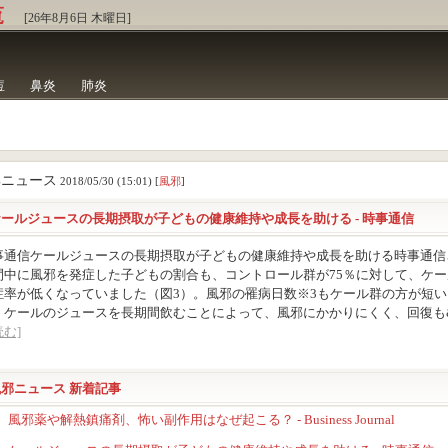
覧
[26年8月6日 木曜日]
痘
鼻炎
肺炎
邪ニュース
2018/05/30 (15:01) [
風邪
]
ケールジュースの長期摂取が子どもの健康維持や成長を助ける - 時事通信
事通信ケールジュースの長期摂取が子どもの健康維持や成長を助ける時事通信
間中に風邪を発症した子どもの割合も、コントロール群が75％に対して、ケー
症率が低くなっていました（図3）。風邪の罹病日数※3もケール群の方が短
、ケールのジュースを長期間飲むことによって、風邪にかかりにくく、回復も&nbs
む]
風邪ニュース 新着記事
風邪薬や解熱鎮痛剤、怖い副作用はなぜ起こる？ - Business Journal