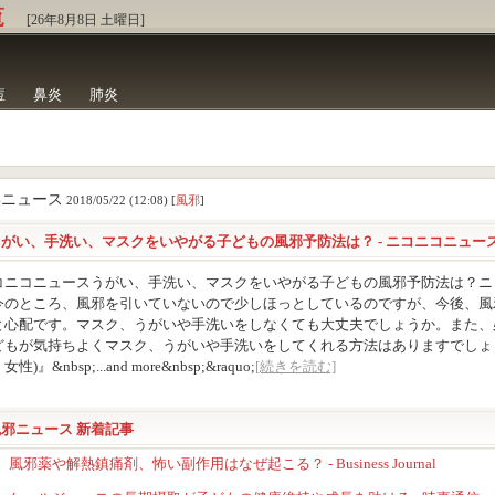
覧
[26年8月8日 土曜日]
痘
鼻炎
肺炎
邪ニュース
2018/05/22 (12:08) [
風邪
]
うがい、手洗い、マスクをいやがる子どもの風邪予防法は？ - ニコニコニュー
コニコニュースうがい、手洗い、マスクをいやがる子どもの風邪予防法は？ニ
今のところ、風邪を引いていないので少しほっとしているのですが、今後、風
と心配です。マスク、うがいや手洗いをしなくても大丈夫でしょうか。また、
どもが気持ちよくマスク、うがいや手洗いをしてくれる方法はありますでしょう
性)』&nbsp;...and more&nbsp;&raquo;
[続きを読む]
風邪ニュース 新着記事
風邪薬や解熱鎮痛剤、怖い副作用はなぜ起こる？ - Business Journal