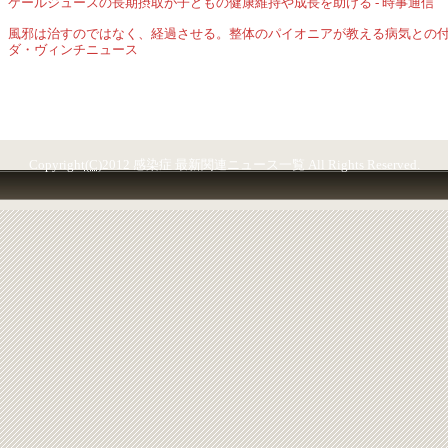
ケールジュースの長期摂取が子どもの健康維持や成長を助ける - 時事通信
風邪は治すのではなく、経過させる。整体のパイオニアが教える病気との付き
ダ・ヴィンチニュース
Copyright
(C)
2012 感染症 最新関連ニュース一覧 All Rights Reserved.