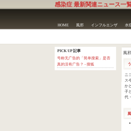
感染症 最新関連ニュース一
HOME
風邪
インフルエンザ
水
PICK UP 記事
風
号称无广告的「简单搜索」是否
真的没有广告？ - 搜狐
ニ
ス
か
子
代・女