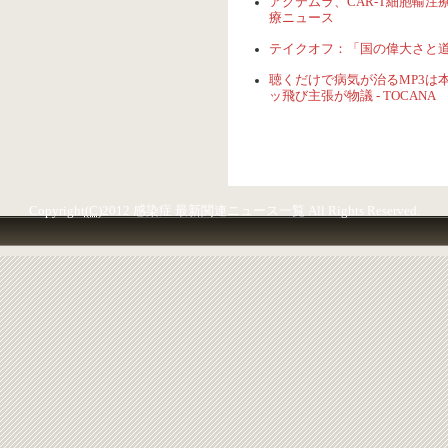
アクテムラ、CAR-T細胞輸注療法
療ニュース
テイクオフ：「国の偉大さと道徳的発
聴くだけで病気が治るMP3は本
ッ飛び主張が物議 - TOCANA
Copyright
(C)
2012 感染症 最新関連ニュース一覧 All Rights Reserved.