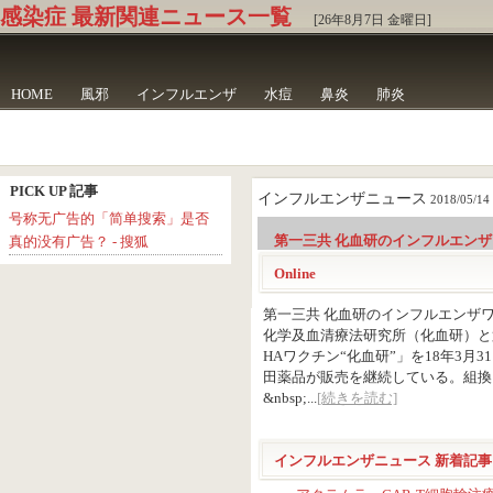
感染症 最新関連ニュース一覧
[26年8月7日 金曜日]
HOME
風邪
インフルエンザ
水痘
鼻炎
肺炎
PICK UP 記事
インフルエンザニュース
2018/05/14 
号称无广告的「简单搜索」是否
第一三共 化血研のインフルエンザワ
真的没有广告？ - 搜狐
Online
第一三共 化血研のインフルエンザワク
化学及血清療法研究所（化血研）と
HAワクチン“化血研”」を18年3
田薬品が販売を継続している。組換え沈
&nbsp;...
[続きを読む]
インフルエンザニュース 新着記事