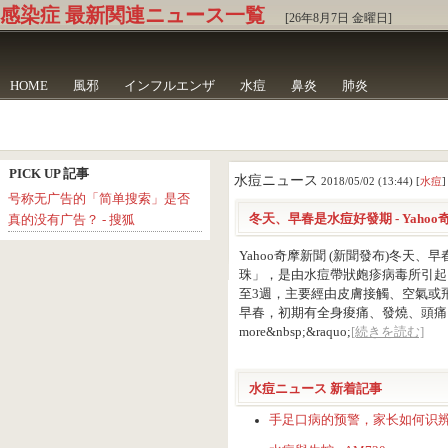
感染症 最新関連ニュース一覧
[26年8月7日 金曜日]
HOME
風邪
インフルエンザ
水痘
鼻炎
肺炎
PICK UP 記事
水痘ニュース
2018/05/02 (13:44) [
水痘
]
号称无广告的「简单搜索」是否
冬天、早春是水痘好發期 - Yahoo
真的没有广告？ - 搜狐
Yahoo奇摩新聞 (新聞發布)冬天、
珠」，是由水痘帶狀皰疹病毒所引起
至3週，主要經由皮膚接觸、空氣或
早春，初期有全身痠痛、發燒、頭痛、腹痛
more&nbsp;&raquo;
[続きを読む]
水痘ニュース 新着記事
手足口病的预警，家长如何识辨真