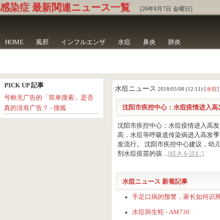
感染症 最新関連ニュース一覧
[26年8月7日 金曜日]
HOME
風邪
インフルエンザ
水痘
鼻炎
肺炎
PICK UP 記事
水痘ニュース
2018/05/08 (12:11) [
水痘
]
号称无广告的「简单搜索」是否
沈阳市疾控中心：水痘疫情进入高发
真的没有广告？ - 搜狐
沈阳市疾控中心：水痘疫情进入高发
高，水痘等呼吸道传染病进入高发季
发流行。 沈阳市疾控中心建议，幼
剂水痘疫苗的孩 ...
[続きを読む]
水痘ニュース 新着記事
手足口病的预警，家长如何识辨真
水痘與生蛇 - AM730