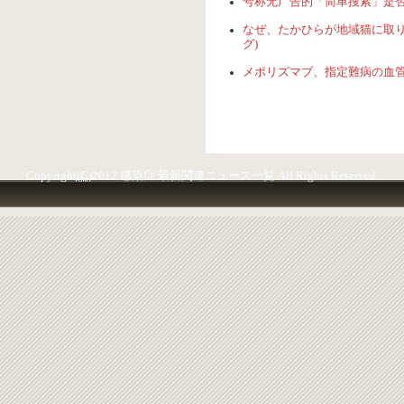
号称无广告的「简单搜索」是否真
なぜ、たかひらが地域猫に取り組む
グ)
メポリズマブ、指定難病の血管炎に適応
Copyright
(C)
2012 感染症 最新関連ニュース一覧 All Rights Reserved.