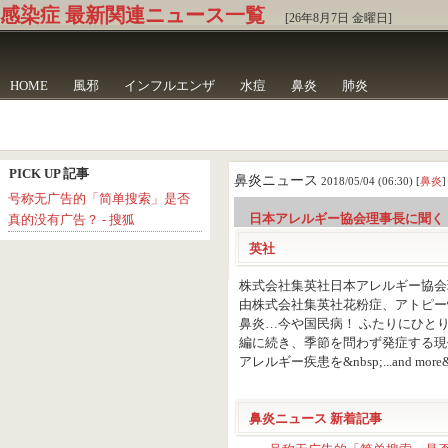
感染症 最新関連ニュース一覧
[26年8月7日 金曜日]
HOME
風邪
インフルエンザ
水痘
鼻炎
肺炎
PICK UP 記事
鼻炎ニュース
2018/05/04 (06:30) [
鼻炎
]
号称无广告的「简单搜索」是否
日本アレルギー協会理事長に聞く「
真的没有广告？ - 搜狐
英社
株式会社集英社日本アレルギー協会
由株式会社集英社花粉症、アトピー
鼻炎…今や国民病！ ふたりにひと
編に続き、季節を問わず発症する現代
アレルギー疾患を&nbsp;...and more&n
鼻炎ニュース 新着記事