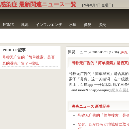
感染症 最新関連ニュース一覧
[26年8月7日 金曜日]
HOME
風邪
インフルエンザ
水痘
鼻炎
肺炎
PICK UP 記事
鼻炎ニュース
2018/05/31 (12:36) [
鼻炎
]
号称无广告的「简单搜索」是否
号称无广告的「简单搜索」是否真的
真的没有广告？ - 搜狐
号称无广告的「简单搜索」是否真的没
索了「鼻炎」这一关键词，在一级搜
面上，百度app 一开始就出现了
...and more&nbsp;&raquo;
[続きを読む
鼻炎ニュース 新着記事
号称无广告的「简单搜索」是否真
なぜ、たかひらが地域猫に取り組む