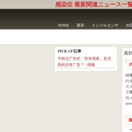
感染症 最新関連ニュース一
HOME
風邪
インフルエンザ
水
PICK UP 記事
風
号称无广告的「简单搜索」是否
ダ
真的没有广告？ - 搜狐
時
の
ス
０
のメ
new