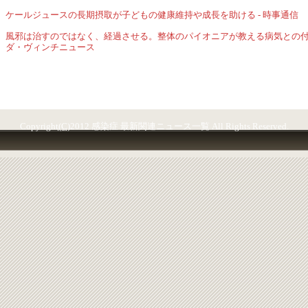
ケールジュースの長期摂取が子どもの健康維持や成長を助ける - 時事通信
風邪は治すのではなく、経過させる。整体のパイオニアが教える病気との付き
ダ・ヴィンチニュース
Copyright
(C)
2012 感染症 最新関連ニュース一覧 All Rights Reserved.