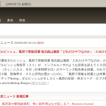
覧
[26年8月7日 金曜日]
痘
鼻炎
肺炎
邪ニュース
2018/05/09 (16:25) [
風邪
]
ルビッシュ、風邪で登板回避 地元紙は激怒「どれだけヤワなのか」 - ZAKZ
事通信ダルビッシュ、風邪で登板回避 地元紙は激怒「どれだけヤワなのか」ZA
ダルビッシュ有投手（３１）が、インフルエンザのような症状を訴えて１０日
ト（ＤＬ）に入り、８日（日本時間９日）のマーリンズ戦先発を回避。それで
勝３敗、防御率６・００と評判が悪かったのに、「風邪で登板を回避とは何事
ディア&nbsp;...ダルビッシュがＤＬ入り＝風邪の症状－米大リーグ・カブス時事
s articles&nbsp;&raquo;
[続きを読む]
風邪ニュース 新着記事
風邪薬や解熱鎮痛剤、怖い副作用はなぜ起こる？ - Business Journal