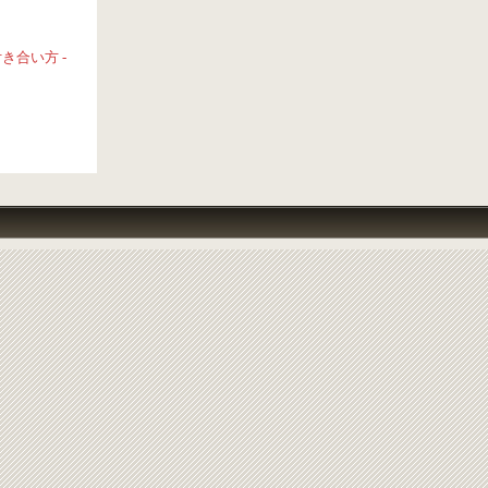
合い方 -