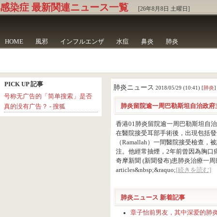
感染症 最新関連ニュース一覧
[26年8月8日 土曜日]
HOME
風邪
インフルエンザ
水痘
鼻炎
肺炎
PICK UP 記事
肺炎ニュース
2018/05/29 (10:41) [
肺炎
]
号称无广告的「简单搜索」是否
肺炎留院逾一周巴勒斯坦自治政府主席
真的没有广告？ - 搜狐
香港01肺炎留院逾一周巴勒斯坦自治
在醫院接受耳部手術後，出現包括發
（Ramallah）一間醫院接受檢
注。他經常抽煙，2年前曾因為胸口痛而需
奇摩新聞 (新聞發布)患肺炎治療一周巴勒斯
articles&nbsp;&raquo;
[続きを読む]
肺炎ニュース 新着記事
章子怡前男友，其中深爱的肺炎离