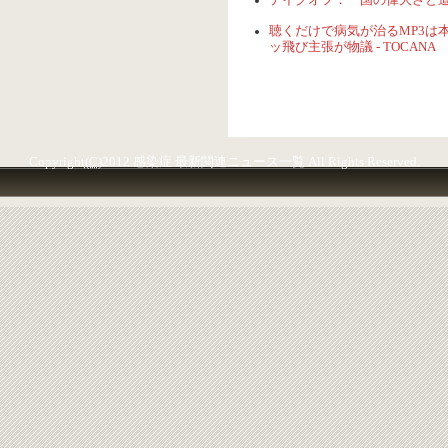
テイクオフ：「国の偉大さと道徳的発
聴くだけで病気が治るMP3は本
ッ飛び主張が物議 - TOCANA
Copyright
(C)
2012 感染症 最新関連ニュース一覧 All Rights Reserved.