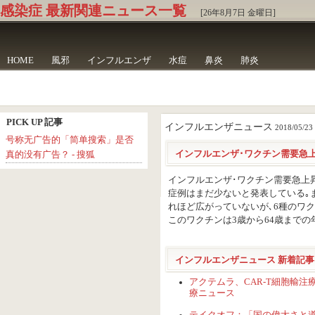
感染症 最新関連ニュース一覧
[26年8月7日 金曜日]
HOME
風邪
インフルエンザ
水痘
鼻炎
肺炎
PICK UP 記事
インフルエンザニュース
2018/05/23 
号称无广告的「简单搜索」是否
インフルエンザ･ワクチン需要急上
真的没有广告？ - 搜狐
インフルエンザ･ワクチン需要急上
症例はまだ少ないと発表している｡ま
れほど広がっていないが､6種のワ
このワクチンは3歳から64歳までの年齢
インフルエンザニュース 新着記事
アクテムラ、CAR-T細胞輸注療法
療ニュース