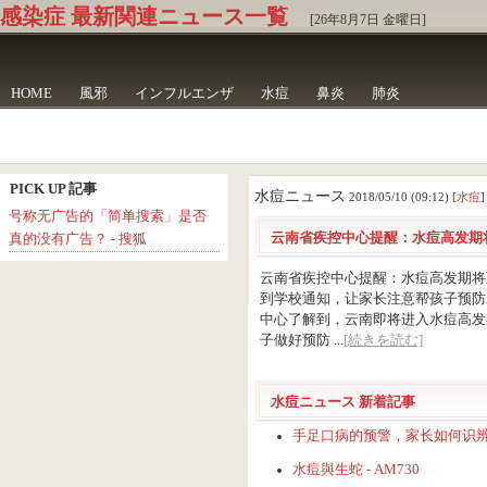
感染症 最新関連ニュース一覧
[26年8月7日 金曜日]
HOME
風邪
インフルエンザ
水痘
鼻炎
肺炎
PICK UP 記事
水痘ニュース
2018/05/10 (09:12) [
水痘
]
号称无广告的「简单搜索」是否
云南省疾控中心提醒：水痘高发期将
真的没有广告？ - 搜狐
云南省疾控中心提醒：水痘高发期将
到学校通知，让家长注意帮孩子预防
中心了解到，云南即将进入水痘高发
子做好预防 ...
[続きを読む]
水痘ニュース 新着記事
手足口病的预警，家长如何识辨真
水痘與生蛇 - AM730