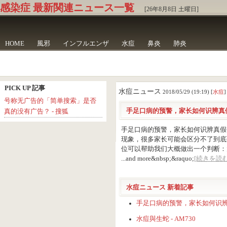
感染症 最新関連ニュース一覧
[26年8月8日 土曜日]
HOME
風邪
インフルエンザ
水痘
鼻炎
肺炎
PICK UP 記事
水痘ニュース
2018/05/29 (19:19) [
水痘
]
号称无广告的「简单搜索」是否
手足口病的预警，家长如何识辨真假
真的没有广告？ - 搜狐
手足口病的预警，家长如何识辨真假
现象，很多家长可能会区分不了到底
位可以帮助我们大概做出一个判断：
...and more&nbsp;&raquo;
[続きを読む
水痘ニュース 新着記事
手足口病的预警，家长如何识辨真
水痘與生蛇 - AM730