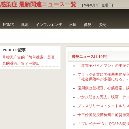
感染症 最新関連ニュース一覧
[26年8月7日 金曜日]
HOME
風邪
インフルエンザ
水痘
鼻炎
肺炎
PICK UP 記事
肺炎ニュース[1-10件]
号称无广告的「简单搜索」是否
真的没有广告？ - 搜狐
『超電子バイオマン』の主役男「フ
ブラック企業に労働基準局が入
「社会保険料が多額になる」 -
歯周病は脳梗塞、心筋梗塞、誤嚥
いか八朗さん死去、映画「テル
プレスリリース・タイトルリスト 20
十三价肺炎疫苗杭州目前货源充足，
「プレベナー13」でCAP入院