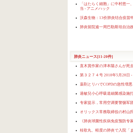
「はたらく細胞」に中村悠一、
当 - アニメハック
沃森生物：13价肺炎结合疫苗申
肺炎留院逾一周巴勒斯坦自治政府
肺炎ニュース[11-20件]
直木賞作家の津本陽さんが死去 誤嚥
第３２７４号 2018年5月28日
薬剤とリハでCOPDの急性増悪
過敏兒小心呼吸道細菌感染施打疫
专家提示，常用空调要警惕军团菌
オリックス常務取締役の村山氏が間質
《肺炎球菌性疾病免疫预防专家共
桂歌丸、軽度の肺炎で入院「また